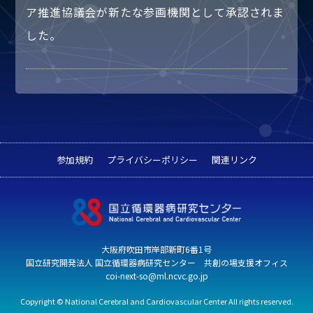
ア推進協議会が新たな参画機関として承認されま
した。
参加規約
プライバシーポリシー
関連リンク
大阪府吹田市岸部新町6番1号
国立研究開発法人 国立循環器病研究センター 共創の場支援オフィス
coi-next-so@ml.ncvc.go.jp
Copyright © National Cerebral and Cardiovascular Center All rights reserved.