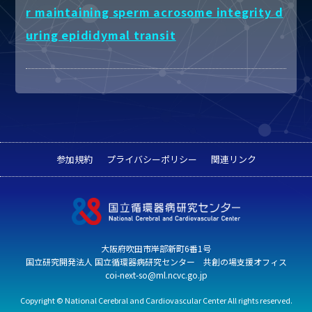
r maintaining sperm acrosome integrity d
uring epididymal transit
参加規約
プライバシーポリシー
関連リンク
大阪府吹田市岸部新町6番1号
国立研究開発法人 国立循環器病研究センター 共創の場支援オフィス
coi-next-so@ml.ncvc.go.jp
Copyright © National Cerebral and Cardiovascular Center All rights reserved.