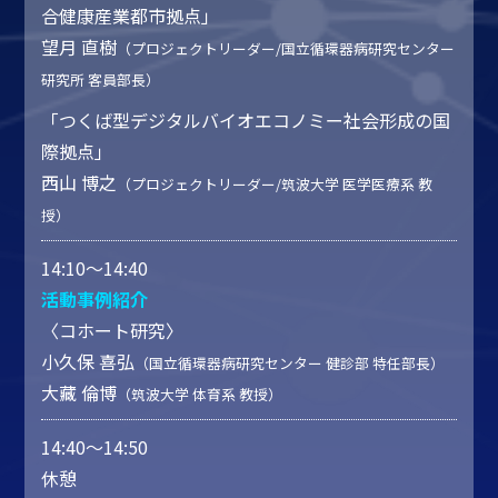
合健康産業都市拠点」
望月 直樹
（プロジェクトリーダー/国立循環器病研究センター
研究所 客員部長）
「つくば型デジタルバイオエコノミー社会形成の国
際拠点」
西山 博之
（プロジェクトリーダー/筑波大学 医学医療系 教
授）
14:10～14:40
活動事例紹介
〈コホート研究〉
小久保 喜弘
（国立循環器病研究センター 健診部 特任部長）
大藏 倫博
（筑波大学 体育系 教授）
14:40～14:50
休憩