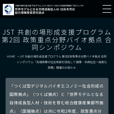
JST 共創の場形成支援プログラム
第2回 政策重点分野バイオ拠点 合
同シンポジウム
HOME
JST 共創の場形成支援プログラム 第2回 政策重点分野バイオ拠点 合同
シンポジウム「先端医療の社会実装を目指して 健康・未病社会～高度化
医療」開催のお知らせ
「つくば型デジタルバイオエコノミー社会形成の
国際拠点」（つくば拠点）と「世界モデルとなる
自律成長型人材・技術を育む総合健康産業都市拠
点」（国循拠点）は共に令和2年度、政策重点分