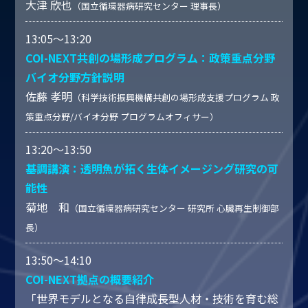
大津 欣也
（国立循環器病研究センター 理事長）
13:05～13:20
COI-NEXT共創の場形成プログラム：政策重点分野
バイオ分野方針説明
佐藤 孝明
（科学技術振興機構共創の場形成支援プログラム 政
策重点分野/バイオ分野 プログラムオフィサー）
13:20～13:50
基調講演：透明魚が拓く生体イメージング研究の可
能性
菊地 和
（国立循環器病研究センター 研究所 心臓再生制御部
長）
13:50～14:10
COI-NEXT拠点の概要紹介
「世界モデルとなる自律成長型人材・技術を育む総