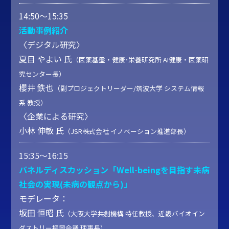
14:50～15:35
活動事例紹介
〈デジタル研究〉
夏目 やよい 氏
（医薬基盤・健康･栄養研究所 AI健康・医薬研
究センター長）
櫻井 鉄也
（副プロジェクトリーダー/筑波大学 システム情報
系 教授）
〈企業による研究〉
小林 伸敏 氏
（JSR株式会社 イノベーション推進部長）
15:35～16:15
パネルディスカッション「Well-beingを目指す未病
社会の実現(未病の観点から)」
モデレータ：
坂田 恒昭 氏
（大阪大学共創機構 特任教授、近畿バイオイン
ダストリー振興会議 理事長）