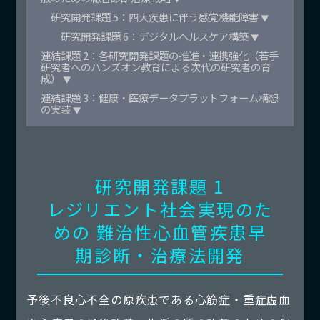
研究開発課題 5：四大疾患に伴う感覚機能障害
▼
研究開発課題 6：デジタルヘルスケア構築
▼
連結課題 2：各研究開発課題の推進・連携強化（若手
研究者へのハンズオン教育による次代の研究者の育
成）
▼
連結課題 3：健康・医療データプラットフォーム構想
の実装
▼
研究開発課題 1
レジリエント社会実現のた
めの
難治性心血管疾患早
期診断・治療法開発
予後不良心不全の原疾患である心筋症・重症虚血