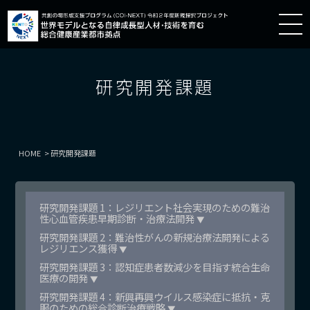
研究開発課題
HOME
研究開発課題
研究開発課題 1：レジリエント社会実現のための難治
性心血管疾患早期診断・治療法開発
▼
研究開発課題 2：難治性がんの新規治療法開発による
レジリエンス獲得
▼
研究開発課題 3：認知症患者数減少を目指す統合生命
医療の開発
▼
研究開発課題 4：新興再興ウイルス感染症に抵抗・克
服のための総合診断治療戦略
▼